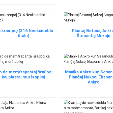
skrampoj (316 Neoksidebla
Plastaj Betonaj Ankr
ŝtalo)
Ŝtopantaj Murojn
o de memfrapantaj ŝraŭboj
Manika Ankro kun Sesan
kaj plastaj murŝtopiloj
Flanĝaj Nuksoj Ekspan
Ankro