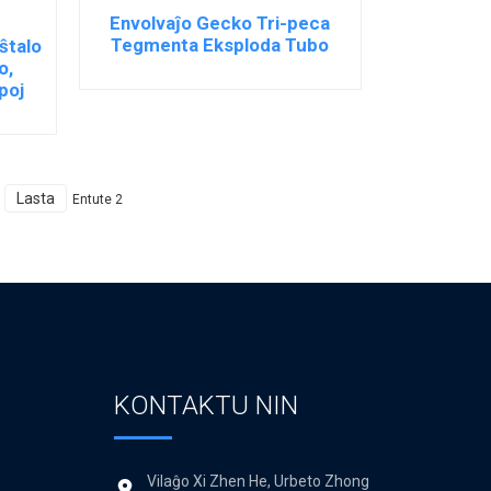
Envolvaĵo Gecko Tri-peca
Tegmenta Eksploda Tubo
ŝtalo
o,
poj
Lasta
Entute 2
KONTAKTU NIN
Vilaĝo Xi Zhen He, Urbeto Zhong