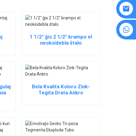
8615594860638
oj
1 1/2" ĝis 2 1/2" krampo el
neoksidebla ŝtalo
gulaj
Bela Kvalita Koloro Zink-
sia
Tegita Drata Ankro