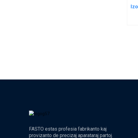
Izo
FASTO estas profesia fabrikanto kaj
provizanto de precizaj aparataraj partoj.