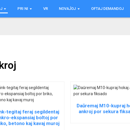
J
PRI NI
VR
NOVAĴOJ
OFTAJ DEMANDOJ
kroj
Daŭremaj M10-kupraj h
ankroj por sekura fiks
nk-tegitaj feraj segildentaj
nkro-ekspansiaj boltoj por
iko, betono kaj kavaj muroj