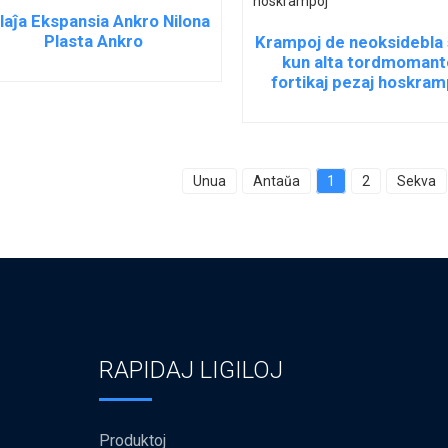
laĵa Ekspansia Ankro Nilona
Plasta Ankro
Krampoj de neoksidebla 
kun alta tordmomant
fortikaj pezaj hoskram
Unua
Antaŭa
1
2
Sekva
RAPIDAJ LIGILOJ
Produktoj