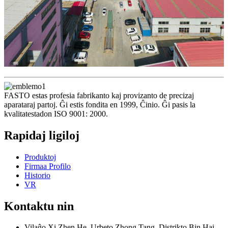
FASTO estas profesia fabrikanto kaj provizanto de precizaj
aparataraj partoj. Ĝi estis fondita en 1999, Ĉinio. Ĝi pasis la
kvalitatestadon ISO 9001: 2000.
Rapidaj ligiloj
Produktoj
Firmaa Profilo
Historio
VR
Kontaktu nin
Vilaĝo Xi Zhen He, Urbeto Zhong Tang, Distrikto Bin Hai,