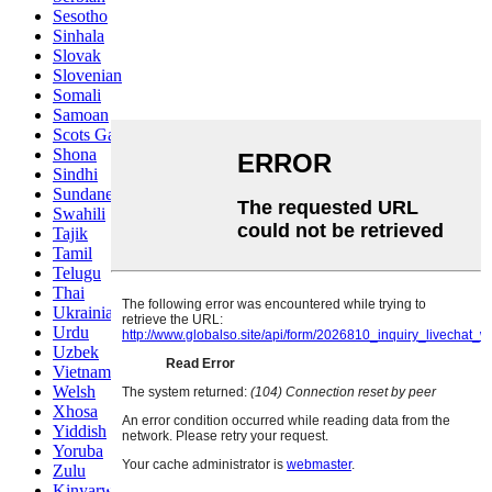
Sesotho
Sinhala
Slovak
Slovenian
Somali
Samoan
Scots Gaelic
Shona
Sindhi
Sundanese
Swahili
Tajik
Tamil
Telugu
Thai
Ukrainian
Urdu
Uzbek
Vietnamese
Welsh
Xhosa
Yiddish
Yoruba
Zulu
Kinyarwanda