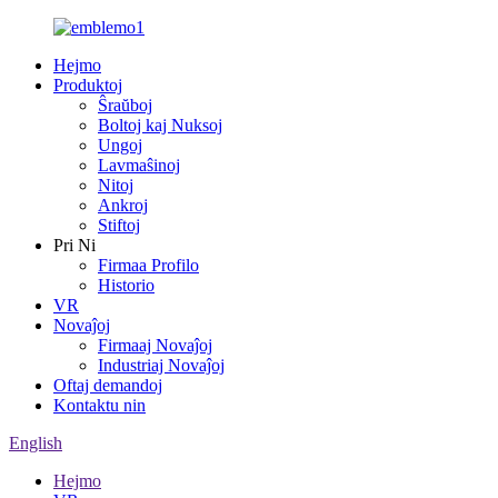
Hejmo
Produktoj
Ŝraŭboj
Boltoj kaj Nuksoj
Ungoj
Lavmaŝinoj
Nitoj
Ankroj
Stiftoj
Pri Ni
Firmaa Profilo
Historio
VR
Novaĵoj
Firmaaj Novaĵoj
Industriaj Novaĵoj
Oftaj demandoj
Kontaktu nin
English
Hejmo