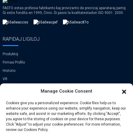
FASTO estas profesia fabrikanto kaj provizanto de precizaj aparataraj partoj.
Ĝi estis fondita en 1999, Ĉinio. Ĝi pasis la kvalitatestadon ISO 9001: 2000.
RAPIDAJ LIGILOJ
Produktoj
Firmaa Profilo
Historio
VR
Manage Cookie Consent
KONTAKTU NIN
Cookies give you a personalized experience. Cookie files help us to
enhance your experience using our website, simplify navigation, keep our
Vilaĝo Xi Zhen He, Urbeto Zhong Tang,
website safe, and assist in our marketing efforts. By clicking "Accept",
Distrikto Bin Hai, Tian Jin, Ĉinio
you agree to the storing of cookies on your device for these purposes.
Click "Adjust" to adjust your cookie preferences. For more information,
Telefono: +86-029-81165337
review our Cookies Policy.