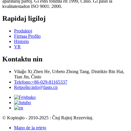
aparataraj partoj. Ĝi estis fondita en 1999, Ĉinio. Ĝi pasis la
kvalitatestadon ISO 9001: 2000.
Rapidaj ligiloj
Produktoj
Firmaa Profilo
Historio
VR
Kontaktu nin
Vilaĝo Xi Zhen He, Urbeto Zhong Tang, Distrikto Bin Hai,
Tian Jin, Ĉinio
Telefono:
+86-029-81165337
Retpoŝto:
info@fasto.cn
© Kopirajto - 2010-2025 : Ĉiuj Rajtoj Rezervitaj.
Mapo de la retejo