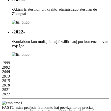
·
Akiris la atestilon pri kvalito-administrado atestitan de
Zhongtai..
-2022-
·
Kunlaboru kun multaj famaj fiksilfirmaoj por komenci novan
vojaĝon.
1999
2002
2008
2013
2015
2018
2021
2022
FASTO estas profesia fabrikanto kaj provizanto de precizaj