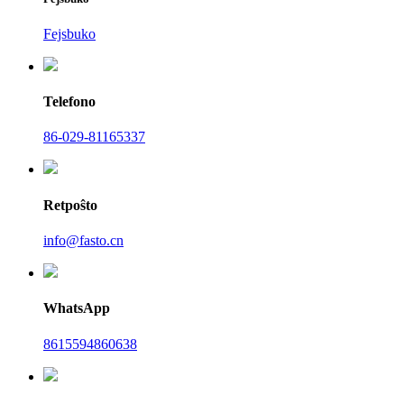
Fejsbuko
Telefono
86-029-81165337
Retpoŝto
info@fasto.cn
WhatsApp
8615594860638