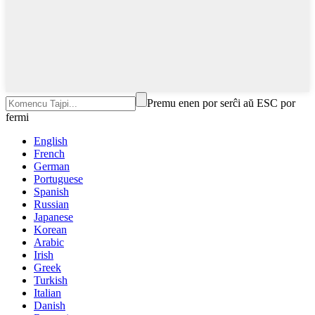
Premu enen por serĉi aŭ ESC por
fermi
English
French
German
Portuguese
Spanish
Russian
Japanese
Korean
Arabic
Irish
Greek
Turkish
Italian
Danish