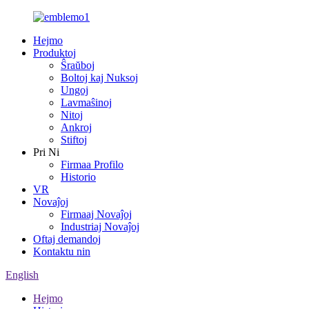
Hejmo
Produktoj
Ŝraŭboj
Boltoj kaj Nuksoj
Ungoj
Lavmaŝinoj
Nitoj
Ankroj
Stiftoj
Pri Ni
Firmaa Profilo
Historio
VR
Novaĵoj
Firmaaj Novaĵoj
Industriaj Novaĵoj
Oftaj demandoj
Kontaktu nin
English
Hejmo