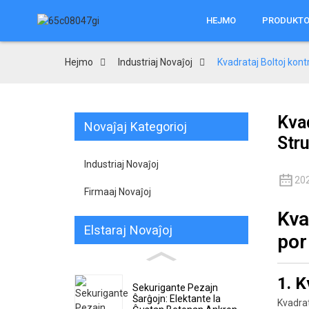
HEJMO
PRODUKTO
Hejmo
Industriaj Novaĵoj
Kvadrataj Boltoj kont
Kvad
Novaĵaj Kategorioj
Stru
Industriaj Novaĵoj
20
Firmaaj Novaĵoj
Kva
Elstaraj Novaĵoj
por
1. K
Sekurigante Pezajn
Ŝarĝojn: Elektante la
Kvadrat