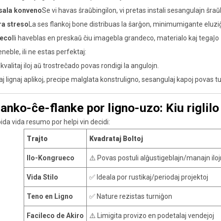
sala konveno
Se vi havas ŝraŭbingilon, vi pretas instali sesangulajn ŝraŭ
ra streso
La ses flankoj bone distribuas la ŝarĝon, minimumigante eluziĝon
leco
Ili haveblas en preskaŭ ĉiu imagebla grandeco, materialo kaj tegaĵo 
eble, ili ne estas perfektaj:
valitaj iloj aŭ trostreĉado povas rondigi la angulojn.
aj lignaj aplikoj, precipe malglata konstruligno, sesangulaj kapoj povas tur
lanko-ĉe-flanke por ligno-uzo: Kiu riglilo
ida vida resumo por helpi vin decidi:
Trajto
Kvadrataj Boltoj
Ilo-Kongrueco
⚠️ Povas postuli alĝustigeblajn/manajn iloj
Vida Stilo
✅ Ideala por rustikaj/periodaj projektoj
Teno en Ligno
✅ Nature rezistas turniĝon
Facileco de Akiro
⚠️ Limigita provizo en podetalaj vendejoj