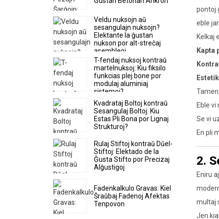
Ĝustan Betonan Ankron
pontoj 
Veldu nuksojn aŭ
eble ja
sesangulajn nuksojn?
Elektante la ĝustan
Kelkaj e
nukson por alt-streĉaj
Kapta 
asembleoj
T-fendaj nuksoj kontraŭ
Kontra
martelnuksoj: Kiu fiksilo
funkcias plej bone por
Esteti
modulaj aluminiaj
sistemoj?
Tamen, 
Kvadrataj Boltoj kontraŭ
Eble vi
Sesangulaj Boltoj: Kiu
Estas Pli Bona por Lignaj
Se vi u
Strukturoj?
En pli 
Rulaj Stiftoj kontraŭ Dŭel-
Stiftoj: Elektado de la
2. S
Ĝusta Stifto por Precizaj
Alĝustigoj
Eniru a
modernaj
Fadenkalkulo Gravas: Kiel
Ŝraŭbaj Fadenoj Afektas
multaj 
Tenpovon
Jen kia