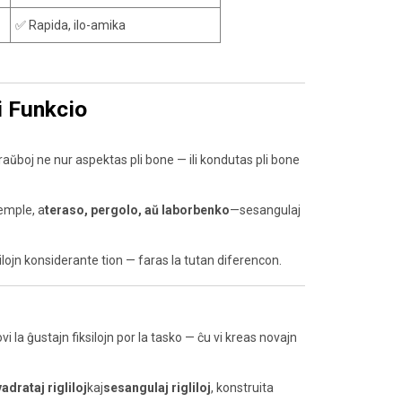
✅ Rapida, ilo-amika
i Funkcio
ŝraŭboj ne nur aspektas pli bone — ili kondutas pli bone
mple, a
teraso, pergolo, aŭ laborbenko
—sesangulaj
lilojn konsiderante tion — faras la tutan diferencon.
ovi la ĝustajn fiksilojn por la tasko — ĉu vi kreas novajn
adrataj rigliloj
kaj
sesangulaj rigliloj
, konstruita