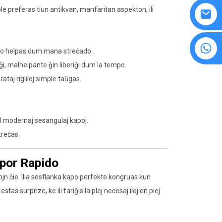
le preferas tiun antikvan, manfaritan aspekton, ili
8615594860638
i, kio helpas dum mana streĉado.
i, malhelpante ĝin liberiĝi dum la tempo.
ataj rigliloj simple taŭgas.
iel modernaj sesangulaj kapoj.
treĉas.
j por Rapido
ojn ĉie. Ilia sesflanka kapo perfekte kongruas kun
estas surprize, ke ili fariĝis la plej necesaj iloj en plej