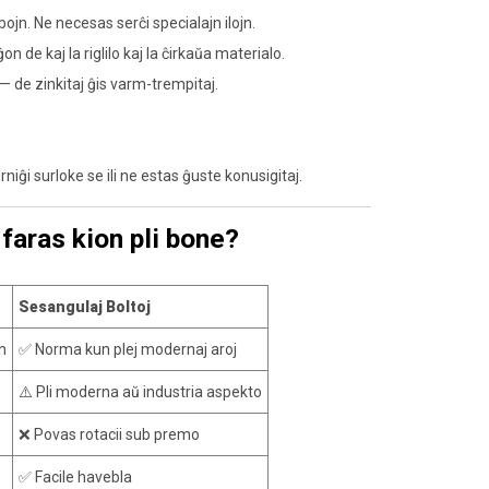
bojn. Ne necesas serĉi specialajn ilojn.
 de kaj la riglilo kaj la ĉirkaŭa materialo.
— de zinkitaj ĝis varm-trempitaj.
niĝi surloke se ili ne estas ĝuste konusigitaj.
 faras kion pli bone?
Sesangulaj Boltoj
n
✅ Norma kun plej modernaj aroj
⚠️ Pli moderna aŭ industria aspekto
❌ Povas rotacii sub premo
✅ Facile havebla