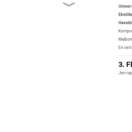
Ĉu Bimetalaj Ŝraŭboj
Univer
Estas Sufiĉe Fortaj?
Klarigo Pri Grado, Tegaĵo
Ekvilib
kaj Elfaro
Haveb
Esplorante la Kaŝitan
Kompren
Rolon de Ŝlosilaj Roloj en
Longdaŭra Riglila
Malbonk
Sekureco
En cert
Ŝraŭboj por
fadentranĉado kontraŭ
ŝraŭboj por fadenrulado:
3. F
Kio estas la vera
diferenco?
Jen rap
La Kaŝita Forto de
Kvadrataj Nuksoj: Kiam kaj
Kial Uzi Ilin