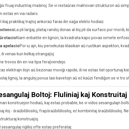
ĝis fruaj industriaj maŝinoj. Se vi restaŭras malnovan strukturon aŭ simp
m estas en via radaro.
l iliaj praktikaj trajtoj ankoraŭ faras ilin saĝa elekto hodiaŭ:
potenco
La pli larĝaj, plataj randoj donas al iloj pli da surfaco por mord
ŭrotacio
Kiam enbatite en lignon, la kvadrata kapo povas iomete enfosiĝ
ka apelacio
Por iu ajn, kiu persekutas klasikan aŭ rustikan aspekton, kvadr
ili venas kun kelkaj strangaĵoj:
 ne trovos ilin en via tipa feraĵvendejo.
zas elektrajn ilojn aŭ bezonas moviĝi rapide, ili ne estas tiel oportunaj k
molaj lignoj, la anguloj povus lasi kavetojn aŭ eĉ kaŭzi fendiĝon se vi tro s
esangulaj Boltoj: Fluliniaj kaj Konstruita
jnan konstruejon hodiaŭ, kaj estas probable, ke vi vidos sesangulajn bolt
 iloj - ŝraŭbilŝlosiloj, frapŝraŭbilŝlosiloj, eĉ kombinitaj ŝraŭbilŝlosiloj. Ne 
strukturaj konstruaĵoj.
l sesangulaj rigliloj ofte estas preferataj: