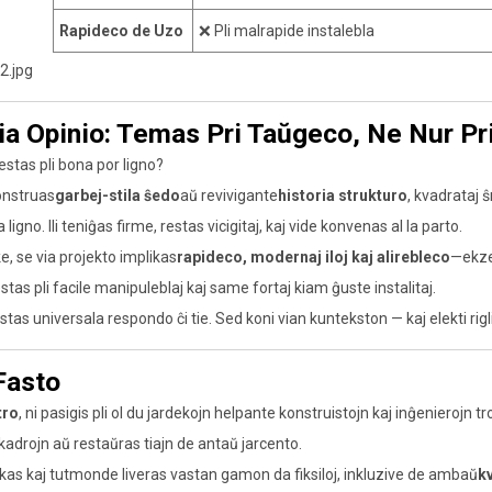
Rapideco de Uzo
❌ Pli malrapide instalebla
ia Opinio: Temas Pri Taŭgeco, Ne Nur Pr
 estas pli bona por ligno?
onstruas
garbej-stila ŝedo
aŭ revivigante
historia strukturo
, kvadrataj 
ligno. Ili teniĝas firme, restas vicigitaj, kaj vide konvenas al la parto.
ke, se via projekto implikas
rapideco, modernaj iloj kaj alirebleco
—ekze
j estas pli facile manipuleblaj kaj same fortaj kiam ĝuste instalitaj.
stas universala respondo ĉi tie. Sed koni vian kuntekston — kaj elekti rig
Fasto
tro
, ni pasigis pli ol du jardekojn helpante konstruistojn kaj inĝenierojn tr
 kadrojn aŭ restaŭras tiajn de antaŭ jarcento.
ikas kaj tutmonde liveras vastan gamon da fiksiloj, inkluzive de ambaŭ
kv