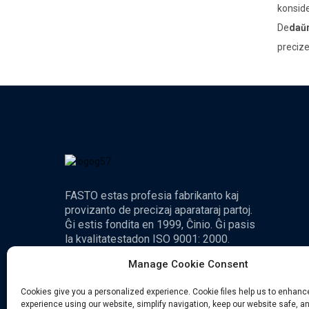
konsid
De
daŭr
precize
FASTO estas profesia fabrikanto kaj
provizanto de precizaj aparataraj partoj.
Ĝi estis fondita en 1999, Ĉinio. Ĝi pasis
la kvalitatestadon ISO 9001: 2000.
Manage Cookie Consent
Cookies give you a personalized experience. Cookie files help us to enhanc
experience using our website, simplify navigation, keep our website safe, an