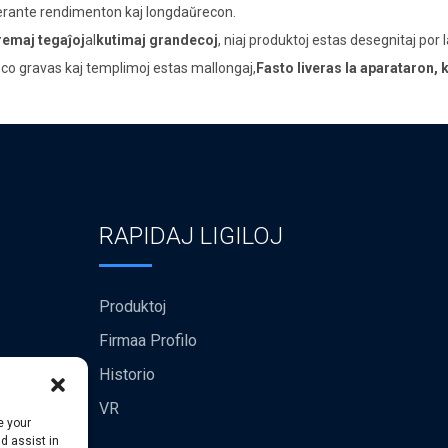
erante rendimenton kaj longdaŭrecon.
emaj tegaĵoj
al
kutimaj grandecoj
, niaj produktoj estas desegnitaj por l
co gravas kaj templimoj estas mallongaj,
Fasto liveras la aparataron, 
RAPIDAJ LIGILOJ
Produktoj
Firmaa Profilo
Historio
VR
e your
d assist in