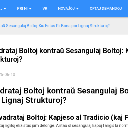
J
PRI NI
VR
NOVAĴOJ
OFTAJ DEMANDOJ
raŭ Sesangulaj Boltoj: Kiu Estas Pli Bona por Lignaj Strukturoj?
rataj Boltoj kontraŭ Sesangulaj Boltoj: 
kturoj?
25-06-10
drataj Boltoj kontraŭ Sesangulaj Bol
 Lignaj Strukturoj?
vadrataj Boltoj: Kapjeso al Tradicio (kaj
aj rigliloj ekzistas jam delonge. Antaŭ ol sesangulaj kapoj fariĝis la normo, 