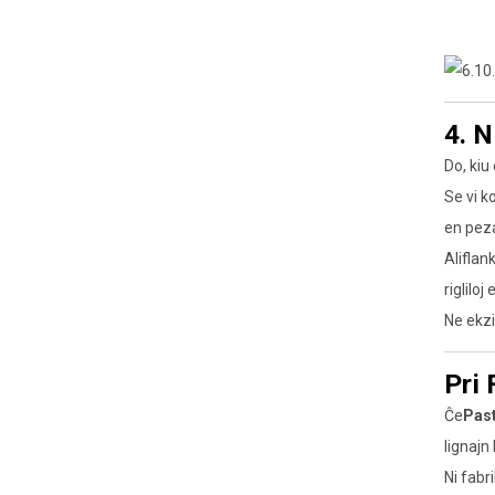
4. N
Do, kiu
Se vi k
en peza 
Aliflan
riglilo
Ne ekzi
Pri 
Ĉe
Pas
lignajn
Ni fabr